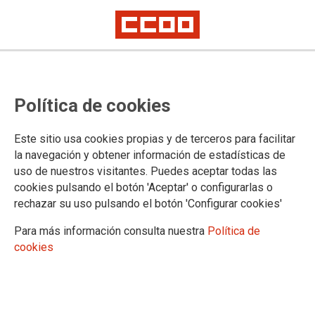
CCOO no firmará el acuerdo sobre
Política de cookies
la Ley de Eficiencia que recorta
derechos y no mejora las
Este sitio usa cookies propias y de terceros para facilitar
condiciones de trabajo
la navegación y obtener información de estadísticas de
uso de nuestros visitantes. Puedes aceptar todas las
CCOO dice NO a un acuerdo sobre la Ley de Eficiencia que, lejos de
cookies pulsando el botón 'Aceptar' o configurarlas o
mejorar las condiciones laborales y retributivas del personal de Justicia,
rechazar su uso pulsando el botón 'Configurar cookies'
acepta recortes de derechos muy importantes y que nos ha costado
mucho esfuerzo conseguir y mantener
Para más información consulta nuestra
Política de
Solo existe una mejora, aunque insuficiente, en la promoción interna
cookies
17/07/2024.
TEMAS
Registro Civil
Negociación
Retribuciones
Teletrabajo
Carrera Profesional