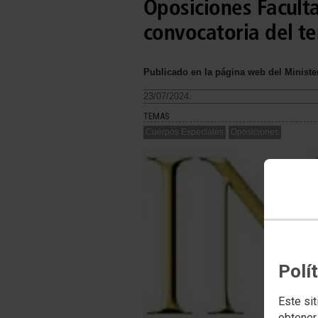
Oposiciones Faculta
convocatoria del te
Publicado en la página web del Minister
23/07/2024.
TEMAS
Cuerpos Especiales
Oposiciones
Polí
Este sit
obtener