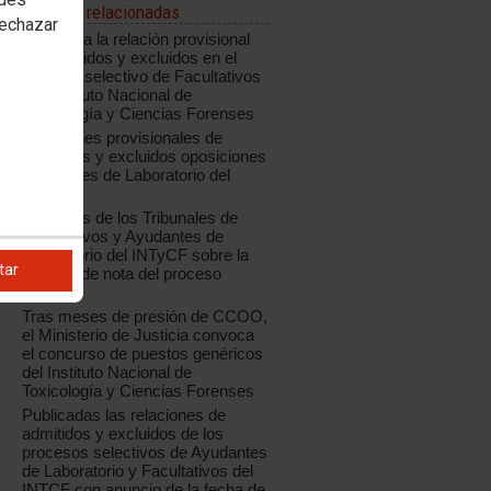
Noticias relacionadas
rechazar
Publicada la relación provisional
de admitidos y excluidos en el
proceso selectivo de Facultativos
del Instituto Nacional de
Toxicología y Ciencias Forenses
Relaciones provisionales de
admitidos y excluidos oposiciones
Ayudantes de Laboratorio del
INTCF
Acuerdos de los Tribunales de
Facultativos y Ayudantes de
Laboratorio del INTyCF sobre la
tar
reserva de nota del proceso
anterior
Tras meses de presión de CCOO,
el Ministerio de Justicia convoca
el concurso de puestos genéricos
del Instituto Nacional de
Toxicología y Ciencias Forenses
Publicadas las relaciones de
admitidos y excluidos de los
procesos selectivos de Ayudantes
de Laboratorio y Facultativos del
INTCF con anuncio de la fecha de