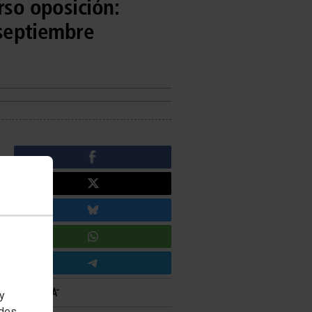
rso oposición:
 septiembre
 y
edes