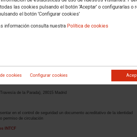
todas las cookies pulsando el botón 'Aceptar' o configurarlas o 
pulsando el botón 'Configurar cookies'
s información consulta nuestra
Política de cookies
 Forenses
TCF
r ejercicio para ingreso en el Cuerpo Especial de Facultativos del INTCF
de septiembre para la especialidad de Histopatología, y el 23-24 de septiembre
 de Biología
 de cookies
Configurar cookies
Acep
 Travesía de la Parada), 28015 Madrid
esentar en el control de seguridad un documento acreditativo de la identidad
o permiso de circulación
vos INTCF