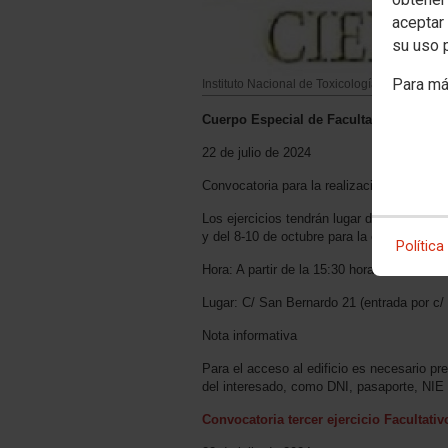
aceptar 
su uso 
Para má
Instituto Nacional de Toxicología y Ciencias
Cuerpo Especial de Facultativos del IN
22 de julio de 2024
Convocatoria para la realización del terce
Los ejercicios tendrán lugar del 17 al 19 
y del 8-10 de octubre para la especialidad
Política
Hora: A partir de la 15:30 horas
Lugar: C/ San Bernardo 21 (entrada por c/
Nota informativa
Para el acceso al edificio es necesario pr
del interesado, como DNI, pasaporte, NIE 
Convocatoria tercer ejercicio Facultati