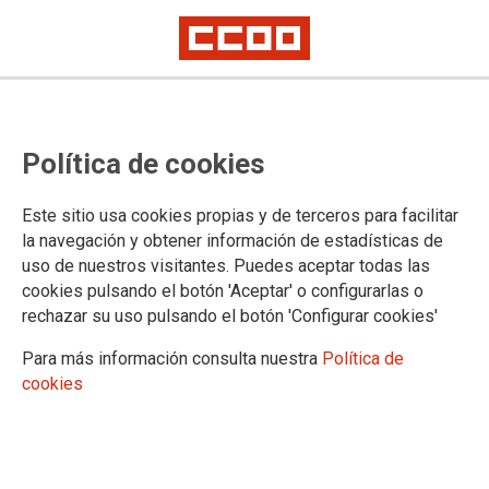
Oferta de destinos a las personas
Política de cookies
aprobadas en el proceso selectivo
de Ayudantes de Laboratorio del
Este sitio usa cookies propias y de terceros para facilitar
INTCF, turno libre, sistema de
la navegación y obtener información de estadísticas de
uso de nuestros visitantes. Puedes aceptar todas las
concurso
cookies pulsando el botón 'Aceptar' o configurarlas o
rechazar su uso pulsando el botón 'Configurar cookies'
Publicado en la
página web del Ministerio de Justicia
Para más información consulta nuestra
Política de
cookies
30/09/2024.
TEMAS
Cuerpos Especiales
Oposiciones