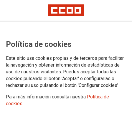
Ejecución de sentencia sobre la
Política de cookies
falta de turno de discapacidad en
los procesos selectivos de
Este sitio usa cookies propias y de terceros para facilitar
estabilización por concurso de
la navegación y obtener información de estadísticas de
uso de nuestros visitantes. Puedes aceptar todas las
méritos
cookies pulsando el botón 'Aceptar' o configurarlas o
rechazar su uso pulsando el botón 'Configurar cookies'
Hoy, 8 de octubre, se ha convocado por parte de Función
Para más información consulta nuestra
Política de
Pública la Comisión Técnica de Temporalidad y Empleo
cookies
(dependiente de la Mesa General de Negociación de la
Administración General del Estado) con el único punto del
orden día de informarnos de la ejecución de sentencias sobre
reserva de discapacidad en los procesos de estabilización