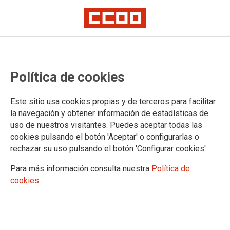
MUGEJU: declarada desierta la
Política de cookies
convocatoria de comisión de
servicio en A Coruña
Este sitio usa cookies propias y de terceros para facilitar
la navegación y obtener información de estadísticas de
uso de nuestros visitantes. Puedes aceptar todas las
Publicado en la
página web del Ministerio de Justicia
cookies pulsando el botón 'Aceptar' o configurarlas o
15/10/2024.
rechazar su uso pulsando el botón 'Configurar cookies'
TEMAS
Para más información consulta nuestra
Política de
Mugeju
Comisiones de Servicio/Sustituciones
cookies