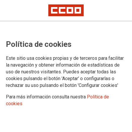
CCOO denuncia el incumplimiento
Política de cookies
de acuerdos y de la normativa de
concursos de traslado que causa
Este sitio usa cookies propias y de terceros para facilitar
graves perjuicios a un gran
la navegación y obtener información de estadísticas de
uso de nuestros visitantes. Puedes aceptar todas las
número de trabajadores y
cookies pulsando el botón 'Aceptar' o configurarlas o
trabajadoras de la Administración
rechazar su uso pulsando el botón 'Configurar cookies'
de Justicia
Para más información consulta nuestra
Política de
cookies
A decenas de funcionarios y funcionarias de los cuerpos generales que
se encuentran destinados fuera de su residencia tras su primer destino
como personal de nuevo ingreso se les está hurtando la posibilidad de
optar a plazas de su localidad a pesar de que se encuentran vacantes