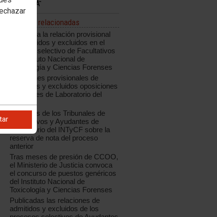
rechazar
Noticias relacionadas
Publicada la relación provisional
de admitidos y excluidos en el
proceso selectivo de Facultativos
del Instituto Nacional de
Toxicología y Ciencias Forenses
Relaciones provisionales de
admitidos y excluidos oposiciones
Ayudantes de Laboratorio del
INTCF
l
Acuerdos de los Tribunales de
tar
Facultativos y Ayudantes de
Laboratorio del INTyCF sobre la
reserva de nota del proceso
anterior
Tras meses de presión de CCOO,
el Ministerio de Justicia convoca
el concurso de puestos genéricos
del Instituto Nacional de
Toxicología y Ciencias Forenses
Publicadas las relaciones de
admitidos y excluidos de los
procesos selectivos de Ayudantes