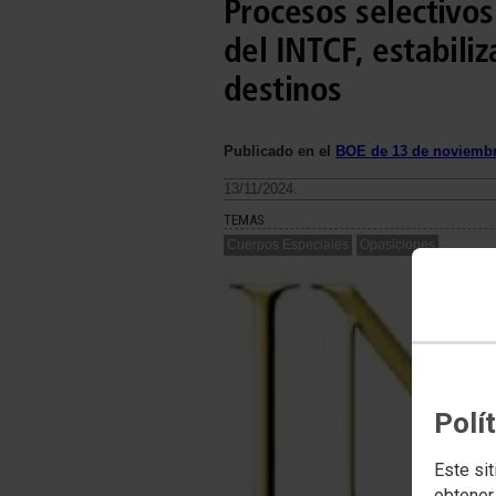
Procesos selectivos
del INTCF, estabili
destinos
Publicado en el
BOE de 13 de noviembr
13/11/2024.
TEMAS
Cuerpos Especiales
Oposiciones
Polí
Este sit
obtener