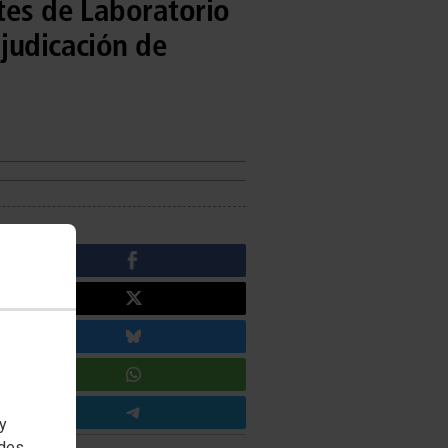
tes de Laboratorio
djudicación de
 y
edes