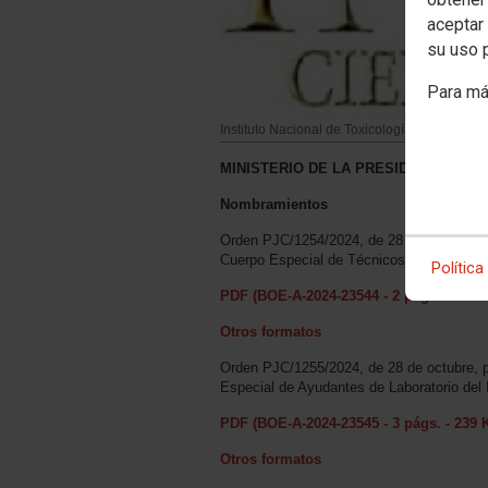
aceptar 
su uso 
Para má
Instituto Nacional de Toxicología y Ciencias
MINISTERIO DE LA PRESIDENCIA, JU
Nombramientos
Orden PJC/1254/2024, de 28 de octubre, po
Cuerpo Especial de Técnicos Especialistas
Política
PDF (BOE-A-2024-23544 - 2 págs. - 200 
Otros formatos
Orden PJC/1255/2024, de 28 de octubre, po
Especial de Ayudantes de Laboratorio del 
PDF (BOE-A-2024-23545 - 3 págs. - 239 
Otros formatos