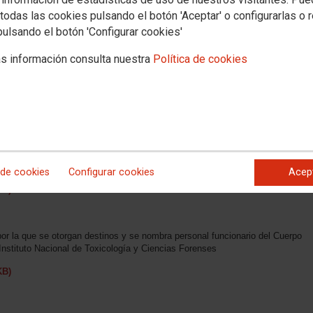
todas las cookies pulsando el botón 'Aceptar' o configurarlas o 
pulsando el botón 'Configurar cookies'
s información consulta nuestra
Política de cookies
 Forenses
STICIA Y RELACIONES CON LAS CORTES
r la que se otorgan destinos y se nombra personal funcionario de carrera de
 del Instituto Nacional de Toxicología y Ciencias Forenses
 de cookies
Configurar cookies
Acep
KB)
r la que se otorgan destinos y se nombra personal funcionario del Cuerpo
Instituto Nacional de Toxicología y Ciencias Forenses
KB)