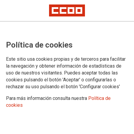
Proceso selectivo deTramitación,
Política de cookies
acceso libre, estabilización,
concurso, Orden JUS/1288/2022,
Este sitio usa cookies propias y de terceros para facilitar
de 22 de diciembre: listados
la navegación y obtener información de estadísticas de
uso de nuestros visitantes. Puedes aceptar todas las
definitivos de méritos
cookies pulsando el botón 'Aceptar' o configurarlas o
rechazar su uso pulsando el botón 'Configurar cookies'
Publicado en la página web del Ministerio de Justicia
Para más información consulta nuestra
Política de
cookies
19/11/2024.
TEMAS
Oposiciones