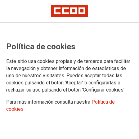
Proceso selectivo de Tramitación
Política de cookies
Procesal y Administrativa,
estabilización, concurso oposición:
Este sitio usa cookies propias y de terceros para facilitar
oferta de plazas, cupo de reserva
la navegación y obtener información de estadísticas de
uso de nuestros visitantes. Puedes aceptar todas las
para personas con discapacidad
cookies pulsando el botón 'Aceptar' o configurarlas o
rechazar su uso pulsando el botón 'Configurar cookies'
Publicado en la página web del Ministerio de Justicia
Para más información consulta nuestra
Política de
cookies
24/01/2025.
TEMAS
Oposiciones