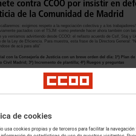
ete contra CCOO por insistir en de
sticia de la Comunidad de Madrid
allaremos: exigimos respeto a la negociación colectiva y a los trabajadores/
eviamente pactados con el TSJM -como pretende hacer ahora también con las 
ue ya veníamos advirtiendo desde CCOO: el nefasto acuerdo de Csif, Staj y 
ón de la Ley de Eficiencia. Para muestra, esta frase de la Directora General: 
ndose de acá para allá”
al con la Consejería de Justicia con un breve orden del día: 1º) Plan de
 Civil Madrid; 3º) Incremento de plantilla; 4º) Ruegos y preguntas
Refuerzos
Acción Social
Teletrabajo
Justicia de Paz
Organización Judicial
tica de cookies
io usa cookies propias y de terceros para facilitar la navegación
 información de estadísticas de uso de nuestros visitantes. Pu