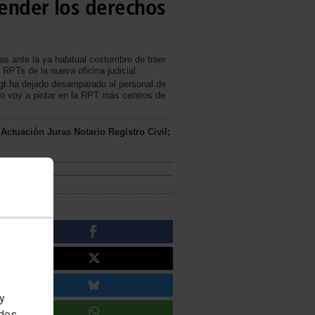
fender los derechos
as ante la ya habitual costumbre de traer
RPTs de la nueva oficina judicial
Ugt ha dejado desamparado al personal de
“No voy a pintar en la RPT más centros de
 Actuación Juras Notario Registro Civil;
RPT
 y
edes