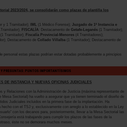
orial 2023/2024, se consolidarán como plazas de plantilla los
r y 1 Tramitador);
IML
(1 Médico Forense);
Juzgado de 1ª Instancia e
Tramitador);
FISCALÍA
: Destacamento de
Getafe-Leganés
(1 Tramitador);
(1 Tramitador);
Fiscalía Provincial-Menores
(4 Tramitadores);
dor); Destacamento de
Collado Villalba
(1 Tramitador); Destacamento de
e personal estas plazas podrían estar dotadas probablemente a principios
 Y PREGUNTAS: PUNTOS IMPORTANTÍSIMOS
S DE INSTANCIA Y NUEVAS OFICINAS JUDICIALES
 y Relaciones con la Administración de Justicia (máxima representante de
e Mesa Sectorial) ha vuelto a asegurar que ya tienen terminado el diseño de
tidos Judiciales incluidos en la primera fase de la implantación. Ha
 hecho con el TSJ y, exclusivamente con arreglo a lo establecido en la Ley
suarlo” con los decanos para, posteriormente, llevar a la Mesa Sectorial las
onsejería está trabajando para cumplir los plazos de las fases de la
 retraso, éste no se demorara muchos meses.