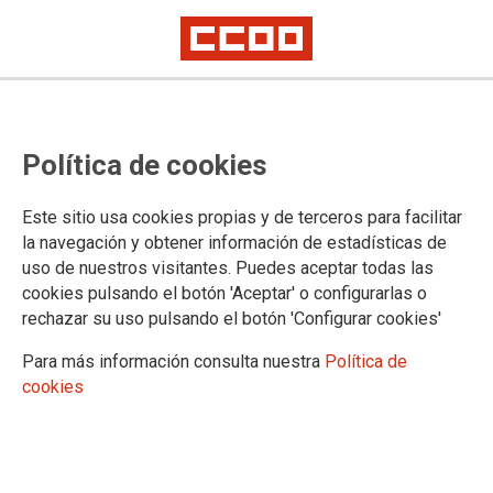
Proceso selectivo de Auxilio
Política de cookies
Judicial, acceso libre: convocatoria
de la prueba adicional de la base
Este sitio usa cookies propias y de terceros para facilitar
7.8 de la convocatoria
la navegación y obtener información de estadísticas de
uso de nuestros visitantes. Puedes aceptar todas las
cookies pulsando el botón 'Aceptar' o configurarlas o
Publicado en la página web del Ministerio de Justicia
rechazar su uso pulsando el botón 'Configurar cookies'
17/02/2025.
Para más información consulta nuestra
Política de
TEMAS
cookies
Oposiciones