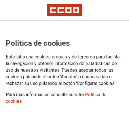
Plantilla provisional del examen
Política de cookies
adicional del proceso selectivo de
Tramitación, turno libre (base 7.8)
Este sitio usa cookies propias y de terceros para facilitar
la navegación y obtener información de estadísticas de
uso de nuestros visitantes. Puedes aceptar todas las
Publicado en la
página web del Ministerio de Justicia
cookies pulsando el botón 'Aceptar' o configurarlas o
25/02/2025.
rechazar su uso pulsando el botón 'Configurar cookies'
TEMAS
Para más información consulta nuestra
Política de
Oposiciones
cookies