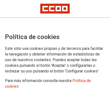
Nueva convocatoria de la Mesa
Política de cookies
Sectorial (Cantabria). Está claro:
no quieren que tengamos tiempo
Este sitio usa cookies propias y de terceros para facilitar
de pensar
la navegación y obtener información de estadísticas de
uso de nuestros visitantes. Puedes aceptar todas las
cookies pulsando el botón 'Aceptar' o configurarlas o
rechazar su uso pulsando el botón 'Configurar cookies'
27/03/2025.
TEMAS
Para más información consulta nuestra
Política de
Registro Civil
Negociación
Retribuciones
Justicia de Paz
cookies
Organización Judicial
RPT