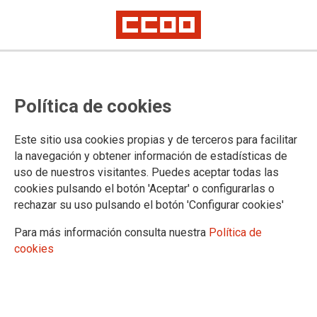
Más de un millar de delegados y
Política de cookies
delegadas de CCOO exigen al
Gobierno una subida salarial para
Este sitio usa cookies propias y de terceros para facilitar
las empleadas y empleados
la navegación y obtener información de estadísticas de
uso de nuestros visitantes. Puedes aceptar todas las
públicos
cookies pulsando el botón 'Aceptar' o configurarlas o
rechazar su uso pulsando el botón 'Configurar cookies'
En la concentración ante el Ministerio de Hacienda, el
Para más información consulta nuestra
Política de
coordinador del Área Pública de CCOO, Lucho Palazzo, ha
cookies
exigido el pago del 0,5% pendiente de 2024, un incremento
salarial para 2025, completar el cumplimiento del Acuerdo
Marco para una Administración del Siglo XXI y negociar un
nuevo acuerdo plurianual. Estas reivindicaciones se han