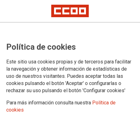
Procesos selectivos de Gestión y
Política de cookies
Tramitación Procesal y
Administrativa, promoción interna
Este sitio usa cookies propias y de terceros para facilitar
y concurso oposición: relación
la navegación y obtener información de estadísticas de
uso de nuestros visitantes. Puedes aceptar todas las
definitiva de personas admitidas y
cookies pulsando el botón 'Aceptar' o configurarlas o
excluidas, nombramiento de
rechazar su uso pulsando el botón 'Configurar cookies'
Tribunales Calificadores
Para más información consulta nuestra
Política de
cookies
Delegados y fijación de sedes de
examen