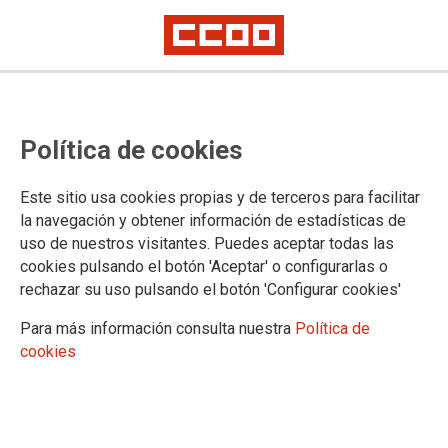
Proceso selectivo de Tramitación
Política de cookies
Procesal y Administrativa,
promoción interna: corrección de
Este sitio usa cookies propias y de terceros para facilitar
errores en los listados definitivos
la navegación y obtener información de estadísticas de
uso de nuestros visitantes. Puedes aceptar todas las
cookies pulsando el botón 'Aceptar' o configurarlas o
Publicado en la página web del Ministerio de Justicia
rechazar su uso pulsando el botón 'Configurar cookies'
26/05/2025.
Para más información consulta nuestra
Política de
TEMAS
cookies
Oposiciones