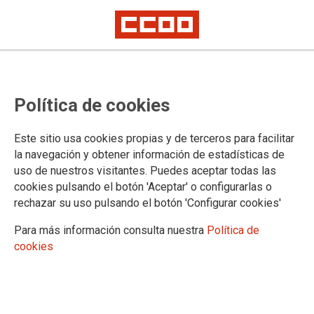
OFERTA PER A COBRIR LLOCS DE
Política de cookies
TREBALL SINGULARITZATS A LES
OFICIINES JUDICIALS I GENERALS
Este sitio usa cookies propias y de terceros para facilitar
DEL REGISTRE CIVIL DE VIC,
la navegación y obtener información de estadísticas de
uso de nuestros visitantes. Puedes aceptar todas las
MARTOREL, SANT FELIU DE
cookies pulsando el botón 'Aceptar' o configurarlas o
LLOBREGAT, RUBÍ I GAVÀ
rechazar su uso pulsando el botón 'Configurar cookies'
Para más información consulta nuestra
Política de
Es cobriran mitjançant comissions de serveis per personal titular i si no
cookies
son cobertes per personal interí dels indicats partits
27/05/2025.
TEMAS