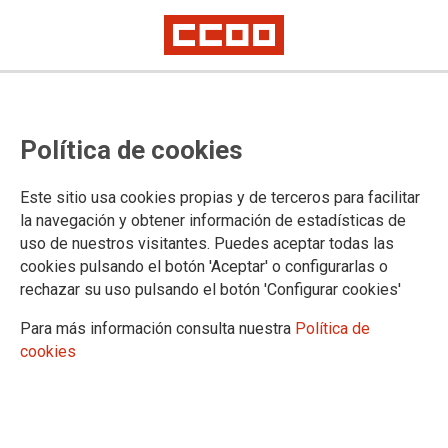
Proceso selectivo de Letradas y
Política de cookies
Letrados de la Administración de
Justicia: nombramiento de las
Este sitio usa cookies propias y de terceros para facilitar
personas aprobadas
la navegación y obtener información de estadísticas de
uso de nuestros visitantes. Puedes aceptar todas las
cookies pulsando el botón 'Aceptar' o configurarlas o
Publicado en el
BOE de 30 de mayo de 2025
rechazar su uso pulsando el botón 'Configurar cookies'
30/05/2025.
Para más información consulta nuestra
Política de
TEMAS
cookies
Oposiciones
Letrados de la Adm. de Justicia
MINISTERIO DE LA
PRESIDENCIA, JUSTICIA Y