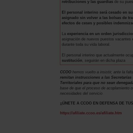
retribuciones y las guardias
de su pues
El personal interino será cesado en s
asignado sin volver a las bolsas de tr
efectos de ceses y posibles indemniz
La
experiencia en un orden jurisdiccio
asignación de nuevos puestos vacantes en
durante toda su vida laboral.
El personal interino que actualmente oc
sustitución
, seguirán en dicha plaza
CCOO
hemos vuelto a insistir, ante la fal
remitan instrucciones a las Secretaría
Territoriales para que no sean denegad
base de que el proceso de acoplamiento o
necesidades del servicio
¡¡ÚNETE A CCOO EN DEFENSA DE TU
https://afiliate.ccoo.es/afiliate.htm