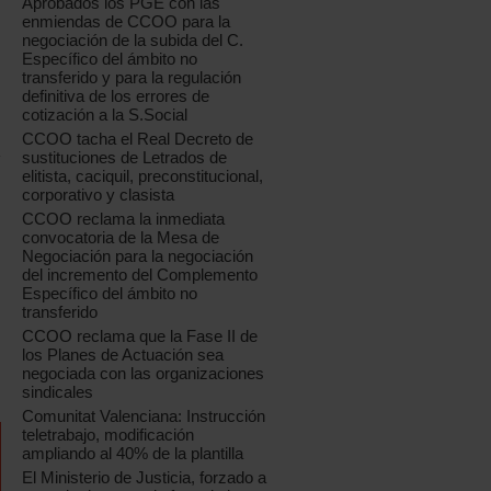
Aprobados los PGE con las
enmiendas de CCOO para la
negociación de la subida del C.
Específico del ámbito no
transferido y para la regulación
definitiva de los errores de
cotización a la S.Social
CCOO tacha el Real Decreto de
sustituciones de Letrados de
elitista, caciquil, preconstitucional,
corporativo y clasista
CCOO reclama la inmediata
convocatoria de la Mesa de
Negociación para la negociación
del incremento del Complemento
Específico del ámbito no
transferido
CCOO reclama que la Fase II de
los Planes de Actuación sea
negociada con las organizaciones
sindicales
Comunitat Valenciana: Instrucción
teletrabajo, modificación
ampliando al 40% de la plantilla
El Ministerio de Justicia, forzado a