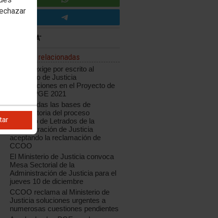
rechazar
Noticias relacionadas
CCOO exige por escrito al
Ministerio de Justicia
modificaciones en el Proyecto de
Ley de PGE 2021
Modificadas las bases de
convocatoria del proceso
tar
selectivo de Letrados de la
Administración de Justicia
aceptando la reclamación de
CCOO
El Ministerio de Justicia convoca
Mesa Sectorial de la
Administración de Justicia para el
jueves 10 de diciembre
CCOO reclama al Ministerio de
Justicia soluciones urgentes a
numerosas cuestiones pendientes