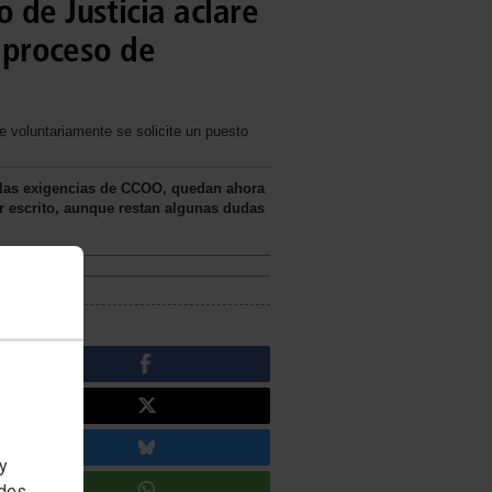
 de Justicia aclare
l proceso de
e voluntariamente se solicite un puesto
e las exigencias de CCOO, quedan ahora
r escrito, aunque restan algunas dudas
 y
edes