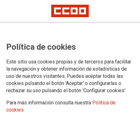
Modificación del Real Decreto por
Política de cookies
el que se regula el Sistema de
registros administrativos de
Este sitio usa cookies propias y de terceros para facilitar
apoyo a la Administración de
la navegación y obtener información de estadísticas de
uso de nuestros visitantes. Puedes aceptar todas las
Justicia
cookies pulsando el botón 'Aceptar' o configurarlas o
rechazar su uso pulsando el botón 'Configurar cookies'
Publicado en el
BOE de 9 de julio de 2025
Para más información consulta nuestra
Política de
cookies
09/07/2025.
TEMAS
Legislación