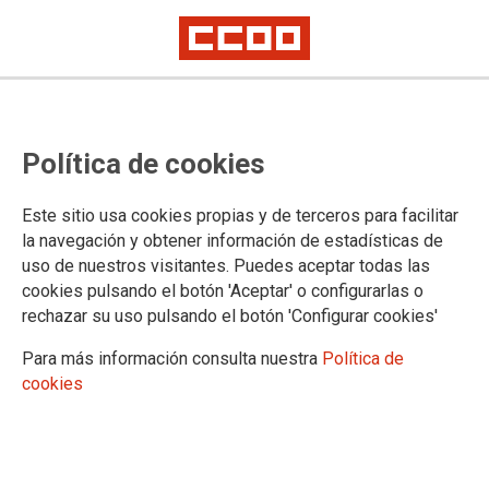
Información del Ministerio de
Política de cookies
Justicia sobre el concurso de
traslado y procesos selectivos
Este sitio usa cookies propias y de terceros para facilitar
pendientes
la navegación y obtener información de estadísticas de
uso de nuestros visitantes. Puedes aceptar todas las
cookies pulsando el botón 'Aceptar' o configurarlas o
rechazar su uso pulsando el botón 'Configurar cookies'
22/07/2025.
TEMAS
Para más información consulta nuestra
Política de
Concursos
Oposiciones
cookies