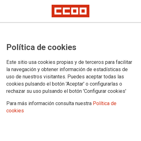
El Ministerio destaca la
Política de cookies
cooperación de CSIF, STAJ, UGT y
CIGA en la implantación de la Ley
Este sitio usa cookies propias y de terceros para facilitar
de Eficiencia
la navegación y obtener información de estadísticas de
uso de nuestros visitantes. Puedes aceptar todas las
El Ministerio destaca públicamente en su web la cooperación de CSIF,
cookies pulsando el botón 'Aceptar' o configurarlas o
STAJ, UGT y CIGA -firmantes del (nefasto) acuerdo de 8 de enero de
rechazar su uso pulsando el botón 'Configurar cookies'
2025- en una reunión para hacer seguimiento de la implantación de la
Ley de Eficiencia
Para más información consulta nuestra
Política de
Sólo el acuerdo firmado por esos sindicatos con el Ministerio
cookies
de Justicia, que les cierra la boca al suscribir en el mismo la
paz social, está permitiendo a todas las Administraciones el
enorme recorte de los derechos laborales conquistados en
más de treinta años