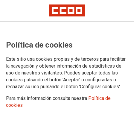
Ámbito no transferido: CCOO
Política de cookies
sigue exigiendo la regulación de
las comisiones de servicio y una
Este sitio usa cookies propias y de terceros para facilitar
nueva orden de personal interino
la navegación y obtener información de estadísticas de
uso de nuestros visitantes. Puedes aceptar todas las
cookies pulsando el botón 'Aceptar' o configurarlas o
rechazar su uso pulsando el botón 'Configurar cookies'
29/07/2025.
TEMAS
Para más información consulta nuestra
Política de
Personal Interino
Negociación
Comisiones de Servicio/Sustituciones
cookies