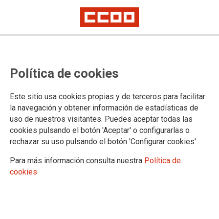
Cronograma del proceso selectivo
Política de cookies
de Facultativos del INTCF, acceso
libre, y listados de personas
Este sitio usa cookies propias y de terceros para facilitar
aspirantes aptas y no aptas del
la navegación y obtener información de estadísticas de
uso de nuestros visitantes. Puedes aceptar todas las
primer ejercicio
cookies pulsando el botón 'Aceptar' o configurarlas o
rechazar su uso pulsando el botón 'Configurar cookies'
Publicado en la
página web del Ministerio de Justicia
Para más información consulta nuestra
Política de
cookies
31/07/2025.
TEMAS
Cuerpos Especiales
Oposiciones