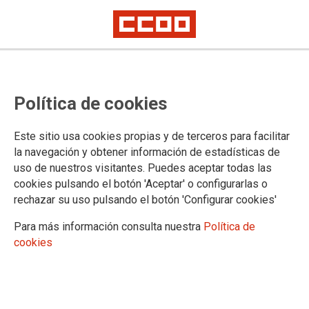
Publicadas en el BOC las RPTS de
Política de cookies
la Oficina Judicial de Santander y
de la Oficina General del Registro
Este sitio usa cookies propias y de terceros para facilitar
Civil de Santander
la navegación y obtener información de estadísticas de
uso de nuestros visitantes. Puedes aceptar todas las
cookies pulsando el botón 'Aceptar' o configurarlas o
Publicado en el
BOC de 23 de septiembre de 2025
rechazar su uso pulsando el botón 'Configurar cookies'
23/09/2025.
Para más información consulta nuestra
Política de
TEMAS
cookies
Registro Civil
Organización Judicial
RPT