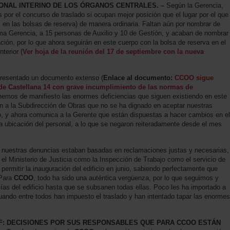
ONAL INTERINO DE LOS ÓRGANOS CENTRALES. –
Según la Gerencia,
por el concurso de traslado si ocupan mejor posición que el lugar por el que
en las bolsas de reserva) de manera ordinaria. Faltan aún por nombrar de
ma Gerencia, a 15 personas de Auxilio y 10 de Gestión, y acaban de nombrar
ción, por lo que ahora seguirán en este cuerpo con la bolsa de reserva en el
terior (
Ver hoja de la reunión del 17 de septiembre con la nueva
resentado un documento extenso (
Enlace al documento:
CCOO sigue
de Castellana 14 con grave incumplimiento de las normas de
emos de manifiesto las enormes deficiencias que siguen existiendo en este
n a la Subdirección de Obras que no se ha dignado en aceptar nuestras
o, y ahora comunica a la Gerente que están dispuestas a hacer cambios en el
 ubicación del personal, a lo que se negaron reiteradamente desde el mes
nuestras denuncias estaban basadas en reclamaciones justas y necesarias,
 el Ministerio de Justicia como la Inspección de Trabajo como el servicio de
permitir la inauguración del edificio en junio, sabiendo perfectamente que
 Para
CCOO
, todo ha sido una auténtica vergüenza, por lo que seguimos y
as del edificio hasta que se subsanen todas ellas. Poco les ha importado a
cuando entre todos han impuesto el traslado y han intentado tapar las enormes
CF: DECISIONES POR SUS RESPONSABLES QUE PARA CCOO ESTÁN