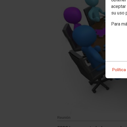
aceptar 
su uso 
Para má
Política
Reunión