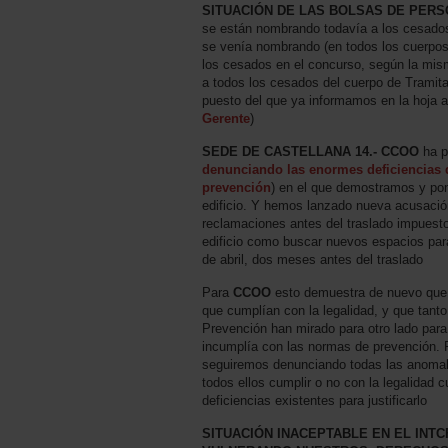
SITUACIÓN DE LAS BOLSAS DE PERS
se están nombrando todavía a los cesados 
se venía nombrando (en todos los cuerpos 
los cesados en el concurso, según la mis
a todos los cesados del cuerpo de Tramita
puesto del que ya informamos en la hoja an
Gerente
)
SEDE DE CASTELLANA 14.- CCOO
ha p
denunciando las enormes deficiencias 
prevención
) en el que demostramos y pon
edificio. Y hemos lanzado nueva acusació
reclamaciones antes del traslado impuest
edificio como buscar nuevos espacios para
de abril, dos meses antes del traslado
Para
CCOO
esto demuestra de nuevo que 
que cumplían con la legalidad, y que tanto
Prevención han mirado para otro lado para 
incumplía con las normas de prevención.
seguiremos denunciando todas las anomalí
todos ellos cumplir o no con la legalidad 
deficiencias existentes para justificarlo
SITUACIÓN INACEPTABLE EN EL INT