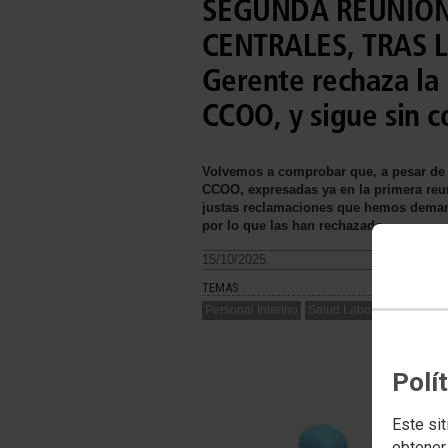
SEGUNDA REUNIÓN
CENTRALES, TRAS 
Gerente rechaza la 
CCOO, y sigue sin c
Volvemos a comprobar que, a pesar de l
CCOO, expresadas ya en la primera reun
justas reclamaciones que hemos deman
por lo que las han rechazado
15/10/2025.
TEMAS
Personal Interino
Salud Laboral
Negociac
Polí
Este sit
obtener