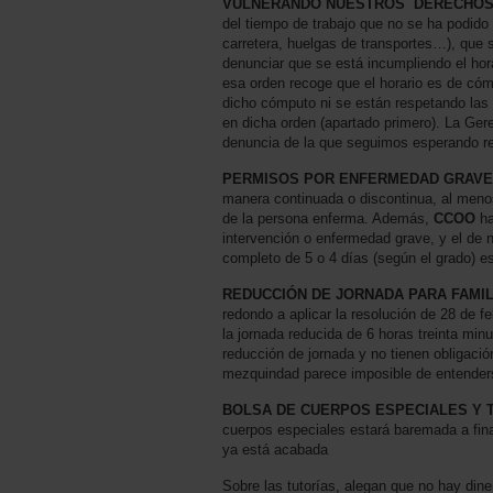
VULNERANDO NUESTROS DERECHOS
del tiempo de trabajo que no se ha podido 
carretera, huelgas de transportes…), que s
denunciar que se está incumpliendo el hor
esa orden recoge que el horario es de có
dicho cómputo ni se están respetando las 
en dicha orden (apartado primero). La Ge
denuncia de la que seguimos esperando res
PERMISOS POR ENFERMEDAD GRAVE.
manera continuada o discontinua, al menos 
de la persona enferma. Además,
CCOO
ha
intervención o enfermedad grave, y el de 
completo de 5 o 4 días (según el grado) e
REDUCCIÓN DE JORNADA PARA FAMIL
redondo a aplicar la resolución de 28 de 
la jornada reducida de 6 horas treinta min
reducción de jornada y no tienen obligació
mezquindad parece imposible de entender
BOLSA DE CUERPOS ESPECIALES Y T
cuerpos especiales estará baremada a fin
ya está acabada
Sobre las tutorías, alegan que no hay din