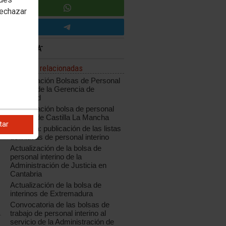
rechazar
Noticias relacionadas
Actualización Bolsas de Personal
Interino de la Gerencia de
Valladolid
Actualización bolsa de personal
interino de Castilla La Mancha
tar
Cataluña: publicación de las listas
definitivas de personal interino
Actualización de la bolsa de
personal interino de la
Administración de Justicia en
Cantabria
Actualización de la bolsa de
interinos de Extremadura
Convocatoria de las bolsas de
trabajo de personal interino al
servicio de la Administración de