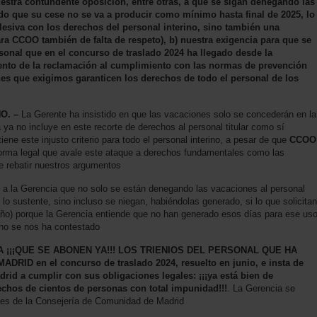
tra contundente oposición, entre otras, a que se sigan denegando las
ndo que su cese no se va a producir como mínimo hasta final de 2025, lo
lesiva con los derechos del personal interino, sino también una
ra CCOO también de falta de respeto), b) nuestra exigencia para que se
rsonal que en el concurso de traslado 2024 ha llegado desde la
nto de la reclamación al cumplimiento con las normas de prevención
nes que exigimos garanticen los derechos de todo el personal de los
O. –
La Gerente ha insistido en que las vacaciones solo se concederán en la
a no incluye en este recorte de derechos al personal titular como sí
iene este injusto criterio para todo el personal interino, a pesar de que
CCOO
orma legal que avale este ataque a derechos fundamentales como las
e rebatir nuestros argumentos
a la Gerencia que no solo se están denegando las vacaciones al personal
 lo sustente, sino incluso se niegan, habiéndolas generado, si lo que solicitan
año) porque la Gerencia entiende que no han generado esos días para ese us
no se nos ha contestado
 ¡¡¡QUE SE ABONEN YA!!! LOS TRIENIOS DEL PERSONAL QUE HA
MADRID
en el concurso de traslado 2024, resuelto en junio, e insta de
drid a cumplir con sus obligaciones legales: ¡¡¡ya está bien de
chos de cientos de personas con total impunidad!!!
. La Gerencia se
les de la Consejería de Comunidad de Madrid