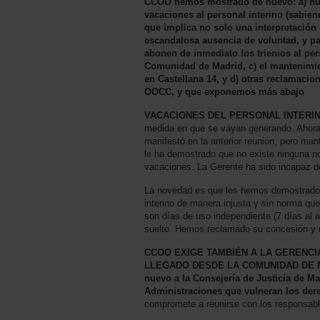
CCOO hemos mostrado de nuevo: a) nues
vacaciones al personal interino (sabie
que implica no solo una interpretación 
escandalosa ausencia de voluntad, y pa
abonen de inmediato los trienios al pe
Comunidad de Madrid, c) el mantenimie
en Castellana 14, y d) otras reclamacio
OOCC, y que exponemos más abajo
VACACIONES DEL PERSONAL INTERIN
medida en que se vayan generando. Ahora y
manifestó en la anterior reunión, pero mant
le ha demostrado que no existe ninguna n
vacaciones. La Gerente ha sido incapaz d
La novedad es que les hemos demostrado 
interino de manera injusta y sin norma que
son días de uso independiente (7 días al 
suelto. Hemos reclamado su concesión y 
CCOO EXIGE TAMBIÉN A LA GERENCIA
LLEGADO DESDE LA COMUNIDAD DE 
nuevo a la Consejería de Justicia de Ma
Administraciones que vulneran los dere
compromete a reunirse con los responsab