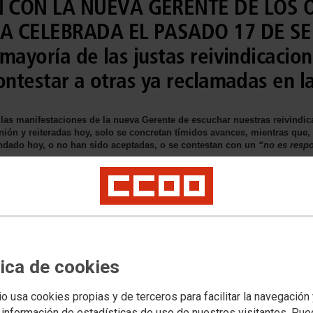
 CON LA NUEVA GERENTE DE LOS
LA CELEBRADA EL PASADO 17 DE SE
mayoría de las justas reivindicacio
ontestar a otras ya reclamadas en l
as manifestaciones de la nueva Gerente de escuchar nuestras reivindica
ión y reiteradas hoy, solo se concretan tímidos avances, mientras que, 
dado hoy, o no han sido aceptadas, o se contestan con un
“no es respo
ión
Permisos y Vacaciones
Retribuciones
tica de cookies
io usa cookies propias y de terceros para facilitar la navegación
 información de estadísticas de uso de nuestros visitantes. Pu