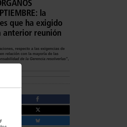
 ÓRGANOS
PTIEMBRE: la
nes que ha exigido
a anterior reunión
ciones, respecto a las exigencias de
en relación con la mayoría de las
nsabilidad de la Gerencia resolverlas”
,
 y
edes