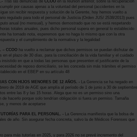
.-
Tras las denuncias de
CCOO
en la reunión anterior, sobre la recuperación
cumplir por causas ajenas a la voluntad del personal (accidentes en la
igue sin recibir respuesta y solución de la Gerente, hoy hemos vuelto a
ario regulado para todo el personal de Justicia (Orden JUS/ 2538/2013) pues
mputo anual (no mensual), y hemos demostrado que no se está respetando
horas totales anuales, pues dicho personal supera en general lo establecido
rente ha tomado nota, esperemos que no haga lo mismo que con la otra
puesta y el cumplimiento de la normativa y la legalidad
 – CCOO
ha vuelto a reclamar que dichos permisos se puedan disfrutar de
en el plazo de 30 días, para la conciliación de la vida familiar y el cuidado
 insistido en que a todas las personas que presenten el justificante de la
necesidad de reposo domiciliario, se les conceda sin más trámites el permiso
stablecido en el EBEP en su artículo 48
IAS CON HIJOS MENORES DE 12 AÑOS. -
La Gerencia se ha negado en
febrero de 2019 de AGE que amplía al período de 1 de junio a 30 de septiembr
utos entre las 8 y las 15 horas. Alega que no es un permiso sino una
n de hacerlo porque solo tendrían obligación si fuera un permiso. Tamaña
se, y menos de aceptarse
UTORÍAS PARA EL PERSONAL. -
La Gerencia manifiesta que la bolsa de
ales de año. Sin asegurar fecha concreta, salvo la de Médicos Forenses que
ero para más tutorías en 2025, y para 2026 no se prevé incremento del