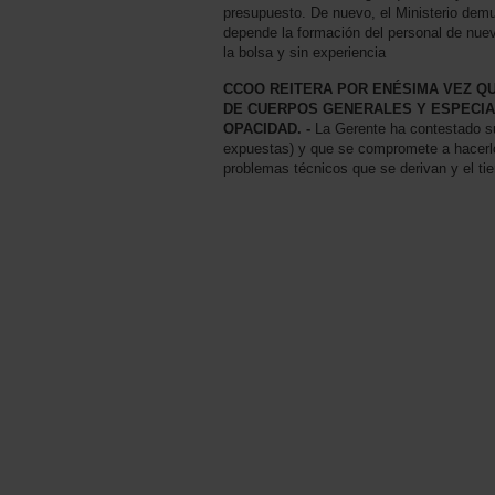
presupuesto. De nuevo, el Ministerio demue
depende la formación del personal de nuev
la bolsa y sin experiencia
CCOO REITERA POR ENÉSIMA VEZ QU
DE CUERPOS GENERALES Y ESPECIA
OPACIDAD. -
La Gerente ha contestado su
expuestas) y que se compromete a hacerlo,
problemas técnicos que se derivan y el ti