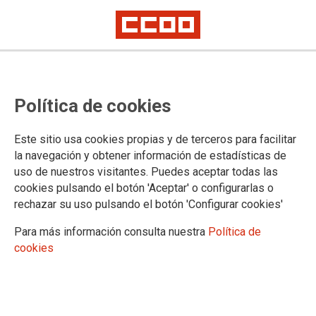
CCOO y UGT denuncian el
Política de cookies
genocidio en Gaza con una
jornada de lucha en los centros de
Este sitio usa cookies propias y de terceros para facilitar
trabajo
la navegación y obtener información de estadísticas de
uso de nuestros visitantes. Puedes aceptar todas las
cookies pulsando el botón 'Aceptar' o configurarlas o
CCOO y UGT han celebrado hoy una Jornada de Lucha en
rechazar su uso pulsando el botón 'Configurar cookies'
los centros de trabajo para denunciar el genocidio que sufre
el pueblo palestino y exigir el fin inmediato de la masacre y
Para más información consulta nuestra
Política de
del bloqueo en Gaza. A las 11.30 de la mañana ambos
cookies
sindicatos se han concentrado en la Plaza de España de
Zaragoza, también se desarrollaron concentraciones a las
11.30 en la Plaza de la Catedral de Teruel y a las 10 en el
Monumento a la Paz de Huesca.