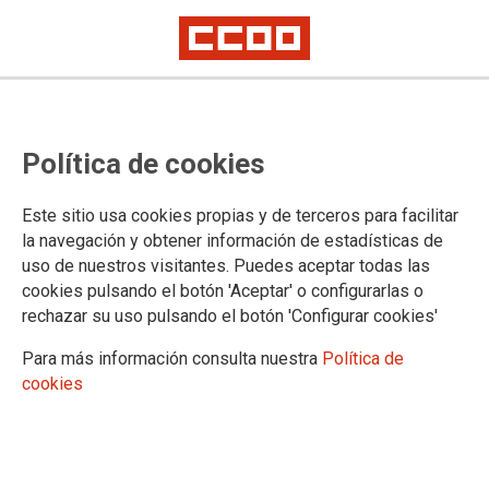
Proceso selectivo de Facultativos
Política de cookies
del INTCF, acceso libre y
promoción interna: cuadernillos
Este sitio usa cookies propias y de terceros para facilitar
de preguntas y plantillas
la navegación y obtener información de estadísticas de
uso de nuestros visitantes. Puedes aceptar todas las
provisionales de respuestas
cookies pulsando el botón 'Aceptar' o configurarlas o
válidas del segundo ejercicio
rechazar su uso pulsando el botón 'Configurar cookies'
Para más información consulta nuestra
Política de
cookies
Publicado en la página web del Ministerio de Justicia
18/11/2025.
TEMAS
Cuerpos Especiales
Oposiciones