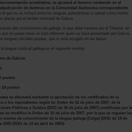
documentación acreditativa, se ajustará al baremo contenido en el
la adjudicación de destinos en la Comunidad Autónoma correspondiente
.
n el que no se incluyó entre las lenguas autonómicas a valorar como mérito,
 plazas por el ámbito territorial de Galicia
oración del conocimiento del gallego, lo que debe hacerse por el Tribunal, en
ya que no puede tener un trato diferente quien se haya presentado por Galicia,
n lenguas oficiales propias, que si está recogido en las bases
a lengua cooficial gallega en el siguiente sentido:
ma de Galicia:
s
2 puntos
: 18 puntos
oma se efectuará mediante la aportación de los certificados de la
ca o los equivalentes según la: Orden de 16 de julio de 2007, de la
ciones Públicas y Xustiza (DOG de 30 de julio de 2007) modificada por l
ue se modifica la Orden de 16 de julio de 2007, por la que se regulan lo
 los niveles de conocimiento de la lengua gallega (Celga) (DOG de 19 de
de 2005 (DOG de 14 de abril de 2005)