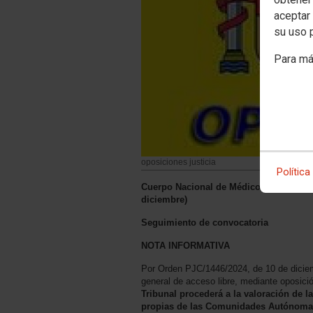
aceptar 
su uso 
Para má
oposiciones justicia
Política
Cuerpo Nacional de Médicos Forenses, 
diciembre)
Seguimiento de convocatoria
NOTA INFORMATIVA
​Por Orden PJC/1446/2024, de 10 de diciem
general de acceso libre, mediante oposici
Tribunal procederá a la valoración de l
propias de las Comunidades Autónomas,