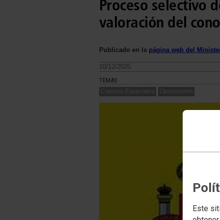
Proceso selectivo d
valoración del cono
Publicado en la
página web del Minister
10/12/2025.
TEMAS
Cuerpos Especiales
Oposiciones
Polí
Este sit
obtener