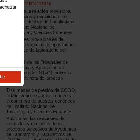
Noticias relacionadas
rechazar
Publicada la relación provisional
de admitidos y excluidos en el
proceso selectivo de Facultativos
del Instituto Nacional de
Toxicología y Ciencias Forenses
Relaciones provisionales de
admitidos y excluidos oposiciones
Ayudantes de Laboratorio del
INTCF
Acuerdos de los Tribunales de
Facultativos y Ayudantes de
Laboratorio del INTyCF sobre la
tar
reserva de nota del proceso
anterior
Tras meses de presión de CCOO,
el Ministerio de Justicia convoca
el concurso de puestos genéricos
del Instituto Nacional de
Toxicología y Ciencias Forenses
Publicadas las relaciones de
admitidos y excluidos de los
procesos selectivos de Ayudantes
de Laboratorio y Facultativos del
INTCF con anuncio de la fecha de