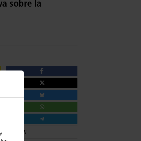
va sobre la
 y
edes