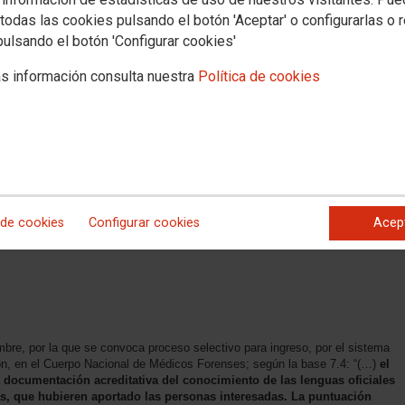
todas las cookies pulsando el botón 'Aceptar' o configurarlas o 
pulsando el botón 'Configurar cookies'
s información consulta nuestra
Política de cookies
 de cookies
Configurar cookies
Acep
acceso libre, Orden PJC/1446/2024, de 10 de diciembre (BOE de 20 de
bre, por la que se convoca proceso selectivo para ingreso, por el sistema
ón, en el Cuerpo Nacional de Médicos Forenses; según la base 7.4: “(…)
el
a documentación acreditativa del conocimiento de las lenguas oficiales
 que hubieren aportado las personas interesadas. La puntuación