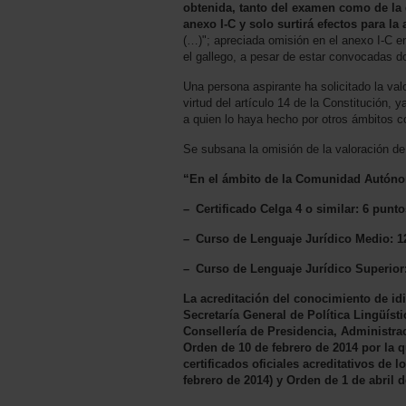
obtenida, tanto del examen como de la 
anexo I-C y solo surtirá efectos para 
(…)"; apreciada omisión en el anexo I-C e
el gallego, a pesar de estar convocadas dos
Una persona aspirante ha solicitado la val
virtud del artículo 14 de la Constitución, 
a quien lo haya hecho por otros ámbitos co
Se subsana la omisión de la valoración de l
“En el ámbito de la Comunidad Autóno
– Certificado Celga 4 o similar: 6 punto
– Curso de Lenguaje Jurídico Medio: 1
– Curso de Lenguaje Jurídico Superior
La acreditación del conocimiento de idi
Secretaría General de Política Lingüísti
Consellería de Presidencia, Administra
Orden de 10 de febrero de 2014 por la q
certificados oficiales acreditativos de
febrero de 2014) y Orden de 1 de abril 