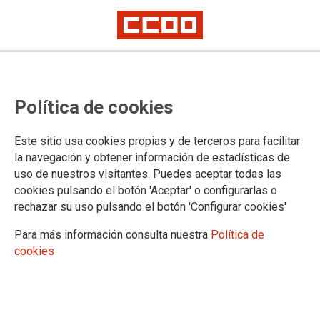
Ámbito no transferido: CCOO
Política de cookies
exige al Ministerio de Justicia que
se respeten los plazos posesorios
Este sitio usa cookies propias y de terceros para facilitar
de los concursos específicos y
la navegación y obtener información de estadísticas de
uso de nuestros visitantes. Puedes aceptar todas las
libre designación en el proceso de
cookies pulsando el botón 'Aceptar' o configurarlas o
acoplamiento de la fase III
rechazar su uso pulsando el botón 'Configurar cookies'
Para más información consulta nuestra
Política de
cookies
Hemos remitido al Ministerio de Justicia escrito con el
siguiente texto solicitando que se nos confirme que se
atenderá esta exigencia y que se comunique a las Gerencias
Territoriales para su autorización