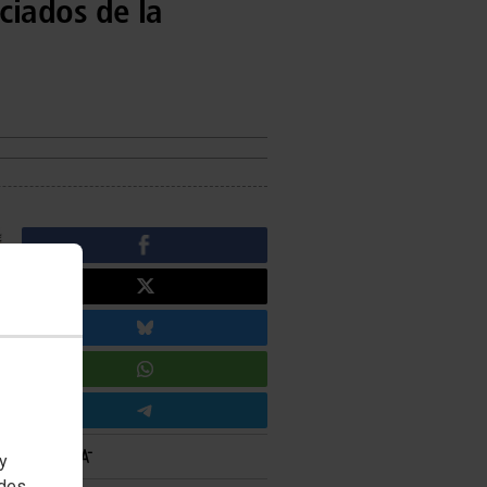
ciados de la
 y
edes