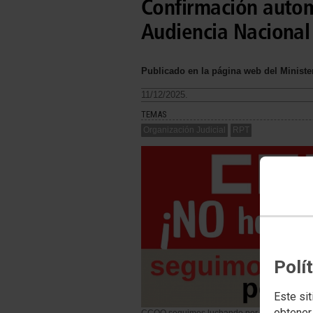
Confirmación autom
Audiencia Nacional 
Publicado en la página web del Minister
11/12/2025.
TEMAS
Organización Judicial
RPT
Polí
Este sit
obtener
CCOO seguimos luchando por tus derechos