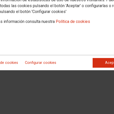
todas las cookies pulsando el botón 'Aceptar' o configurarlas o 
ENCIA NACIONAL Y TCI (Tribunal Central de Instancia) CUERPOS
pulsando el botón 'Configurar cookies'
s información consulta nuestra
Política de cookies
OS GENÉRICOS DIFERENCIADOS
ERENCIADOS AN
 de cookies
Configurar cookies
Acep