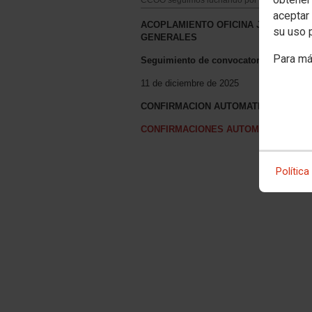
aceptar 
ACOPLAMIENTO OFICINA JUDICIAL AUDI
su uso 
GENERALES
Para má
Seguimiento de convocatoria
11 de diciembre de 2025
CONFIRMACION AUTOMATICA PUEST
CONFIRMACIONES AUTOMÁTICAS DIF
Política