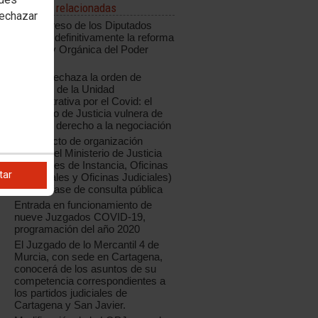
Noticias relacionadas
rechazar
El Congreso de los Diputados
aprueba definitivamente la reforma
de la Ley Orgánica del Poder
Judicial
CCOO rechaza la orden de
creación de la Unidad
Administrativa por el Covid: el
Ministerio de Justicia vulnera de
nuevo el derecho a la negociación
El proyecto de organización
judicial del Ministerio de Justicia
(Tribunales de Instancia, Oficinas
tar
Municipales y Oficinas Judiciales)
está en fase de consulta pública
Entrada en funcionamiento de
nueve Juzgados COVID-19,
programación del año 2020
El Juzgado de lo Mercantil 4 de
Murcia, con sede en Cartagena,
conocerá de los asuntos de su
competencia correspondientes a
los partidos judiciales de
Cartagena y San Javier.