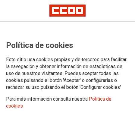
Proceso selectivo de Letradas y
Política de cookies
Letrados de la Administración de
Justicia, turno libre: relación de
Este sitio usa cookies propias y de terceros para facilitar
personas aprobadas del primer
la navegación y obtener información de estadísticas de
uso de nuestros visitantes. Puedes aceptar todas las
ejercicio y convocatorias para la
cookies pulsando el botón 'Aceptar' o configurarlas o
realización del segundo
rechazar su uso pulsando el botón 'Configurar cookies'
Para más información consulta nuestra
Política de
cookies
Publicado en la página web del Ministerio de Justicia
16/12/2025.
TEMAS
Oposiciones
Letrados de la Adm. de Justicia