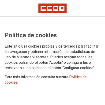
Reclamamos el cumplimiento y
Política de cookies
desarrollo de los Acuerdos para
mejorar las condiciones de trabajo
Este sitio usa cookies propias y de terceros para facilitar
la navegación y obtener información de estadísticas de
CCOO insiste en exigir que se implanten las 35 horas, la clasificación
uso de nuestros visitantes. Puedes aceptar todas las
profesional y la jubilación parcial en las administraciones públicas
cookies pulsando el botón 'Aceptar' o configurarlas o
Son materias pendientes del Acuerdo Marco para una
rechazar su uso pulsando el botón 'Configurar cookies'
Administración del Siglo XXI, que expiró en 2024, por lo que
este sindicato demanda una solución ya
Para más información consulta nuestra
Política de
cookies
15/01/2026.
TEMAS
Personal Laboral
Negociación
Retribuciones