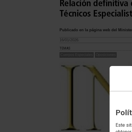
Relación definitiva
Técnicos Especialis
Publicado en la página web del Minister
16/01/2026.
TEMAS
Cuerpos Especiales
Oposiciones
Polí
Este sit
obtener