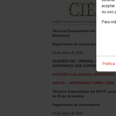
aceptar 
su uso 
Para má
Instituto Nacional de Toxicología y Ciencias
Técnicos Especialistas del INTCF, acce
diciembre)
Seguimiento de convocatoria
16 de enero de 2026
ACUERDO DEL TRIBUNAL CALIFICADO
Política
ASPIRANTES QUE SUPERAN EL PROC
ACUERDO lista definitiva APROBADOS 
ANEXO I - APROBADOS TURNO LIBRE
Técnicos Especialistas del INTCF, acc
de 20 de diciembre)
Seguimiento de convocatoria
16 de enero de 2026