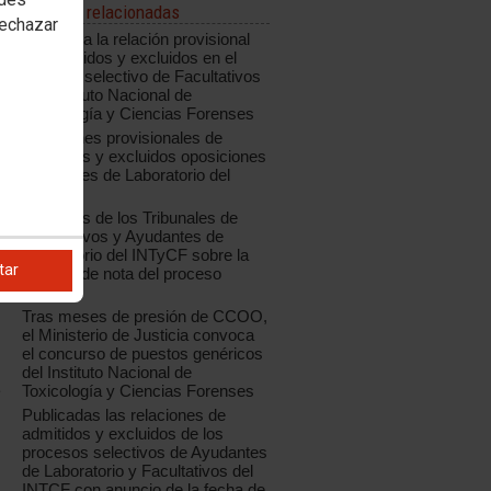
Noticias relacionadas
rechazar
Publicada la relación provisional
de admitidos y excluidos en el
proceso selectivo de Facultativos
del Instituto Nacional de
Toxicología y Ciencias Forenses
Relaciones provisionales de
admitidos y excluidos oposiciones
Ayudantes de Laboratorio del
INTCF
Acuerdos de los Tribunales de
Facultativos y Ayudantes de
Laboratorio del INTyCF sobre la
tar
reserva de nota del proceso
anterior
Tras meses de presión de CCOO,
el Ministerio de Justicia convoca
el concurso de puestos genéricos
del Instituto Nacional de
E
Toxicología y Ciencias Forenses
Publicadas las relaciones de
admitidos y excluidos de los
procesos selectivos de Ayudantes
de Laboratorio y Facultativos del
INTCF con anuncio de la fecha de