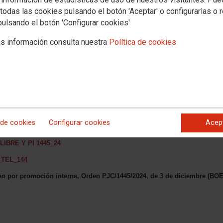
todas las cookies pulsando el botón 'Aceptar' o configurarlas o 
pulsando el botón 'Configurar cookies'
s información consulta nuestra
Política de cookies
 Forenses
so libre, Orden PJC/1445/2024, de 3 de diciembre (BOE de 20 de
R ÚNICO POR EL QUE SE PUBLICA LA RELACIÓN DE PERSONAS
 de cookies
Configurar cookies
Acep
ESO SELECTIVO
LIBRE Y PI 1445_24
_TEL_144
eso por promoción interna, Orden PJC/1445/2024, de 3 de diciembre (BO