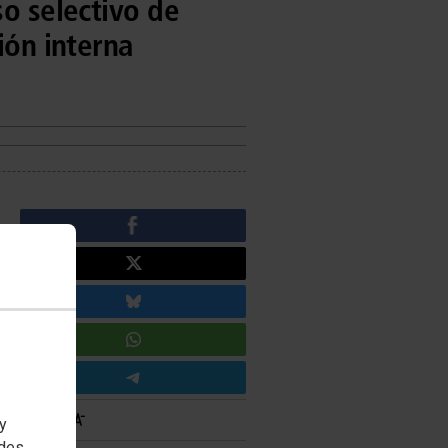
so selectivo de
ión interna
 y
edes