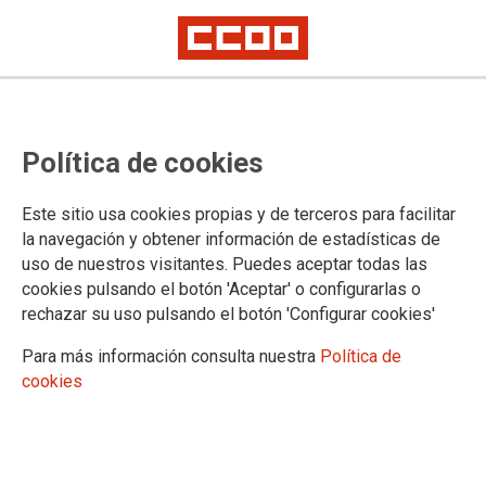
Proceso selectivo de Facultativos
Política de cookies
del INTCF, acceso libre y
promoción interna: distribución de
Este sitio usa cookies propias y de terceros para facilitar
opositores/as por aula, fecha y
la navegación y obtener información de estadísticas de
uso de nuestros visitantes. Puedes aceptar todas las
hora del examen
cookies pulsando el botón 'Aceptar' o configurarlas o
rechazar su uso pulsando el botón 'Configurar cookies'
Publicado en la página web del Ministerio de Justicia
Para más información consulta nuestra
Política de
cookies
19/01/2026.
TEMAS
Cuerpos Especiales
Oposiciones