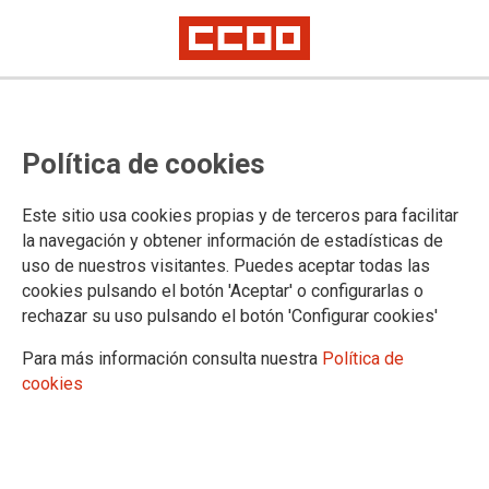
Proceso selectivo de Médicos
Política de cookies
Forenses: corrección de errores en
la relación definitiva de personas
Este sitio usa cookies propias y de terceros para facilitar
aprobadas
la navegación y obtener información de estadísticas de
uso de nuestros visitantes. Puedes aceptar todas las
cookies pulsando el botón 'Aceptar' o configurarlas o
Publicado en el
BOE de 22 de enero de 2026
rechazar su uso pulsando el botón 'Configurar cookies'
22/01/2026.
Para más información consulta nuestra
Política de
TEMAS
cookies
Cuerpos Especiales
Oposiciones