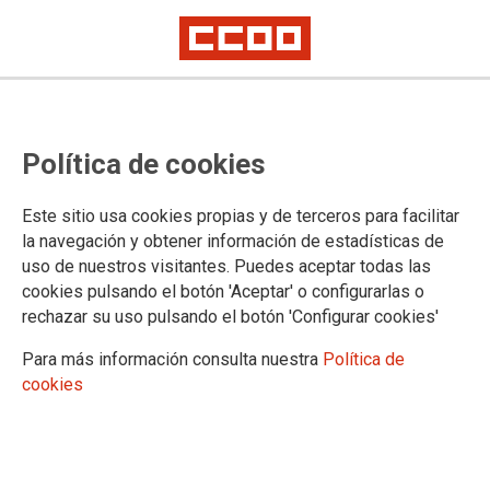
Proceso selectivo de Médicos
Política de cookies
Forenses: nota informativa sobre
centros de formación y fechas
Este sitio usa cookies propias y de terceros para facilitar
para la realización de la primera
la navegación y obtener información de estadísticas de
uso de nuestros visitantes. Puedes aceptar todas las
fase del curso selectivo
cookies pulsando el botón 'Aceptar' o configurarlas o
rechazar su uso pulsando el botón 'Configurar cookies'
Publicado en la
página web del Ministerio de Justicia
Para más información consulta nuestra
Política de
cookies
27/01/2026.
TEMAS
Cuerpos Especiales
Oposiciones