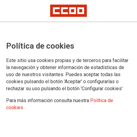
Comunidad de Madrid:
Política de cookies
convocados/as por CCOO, decenas
de trabajadores/as se movilizan
Este sitio usa cookies propias y de terceros para facilitar
ante la Consejería para exigir que
la navegación y obtener información de estadísticas de
uso de nuestros visitantes. Puedes aceptar todas las
negocie ya la regulación de las
cookies pulsando el botón 'Aceptar' o configurarlas o
condiciones laborales y
rechazar su uso pulsando el botón 'Configurar cookies'
retributivas en las nuevas oficinas
Para más información consulta nuestra
Política de
cookies
judiciales
Y HOY, 5 de febrero, DE NUEVO A LAS 12:00
CONCENTRACIÓN ANTE LOS JUZADOS DE PLAZA DE