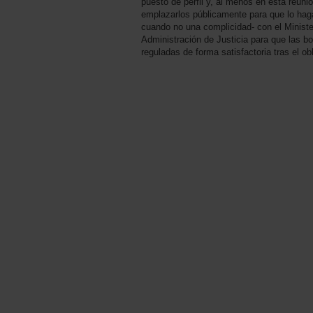
puesto de perfil y, al menos en esta reun
emplazarlos públicamente para que lo hag
cuando no una complicidad- con el Ministe
Administración de Justicia para que las bo
reguladas de forma satisfactoria tras el 