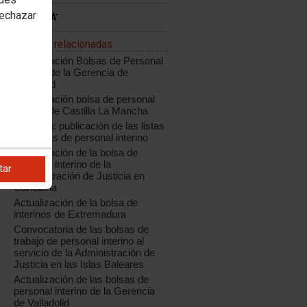
rechazar
Noticias relacionadas
Actualización Bolsas de Personal
Interino de la Gerencia de
Valladolid
Actualización bolsa de personal
interino de Castilla La Mancha
Cataluña: publicación de las listas
definitivas de personal interino
Actualización de la bolsa de
personal interino de la
tar
Administración de Justicia en
Cantabria
Actualización de la bolsa de
interinos de Extremadura
Convocatoria de las bolsas de
trabajo de personal interino al
servicio de la Administración de
Justicia en las Islas Baleares
Actualización de las bolsas de
personal interino de la Gerencia
de Valladolid