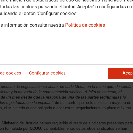
todas las cookies pulsando el botón 'Aceptar' o configurarlas o 
ento y cese del personal interino y las bolsas de trabajo, data de 2005 y
pulsando el botón 'Configurar cookies'
n a los múltiples problemas que su desactualización está generando, además
licación en las distintas Gerencias Territoriales
s información consulta nuestra
Política de cookies
les transferidos tienen una regulación negociada para la convocatoria y
tituciones, mientras que en el ámbito de gestión del Ministerio de Justicia
grave aun, este Ministerio se niega a atender las reiteradas exigencias de
idad de arbitrariedades, discrecionalidades o directamente “enchufes” para
o, las comisiones de servicio y sustituciones cuya oferta, solicitud y
jetivos y de transparencia. La situación actual es inaceptable para
CCOO
e
 deben garantizarse los principios de publicidad, igualdad, mérito y
 de cookies
Configurar cookies
Acep
ión de puestos de trabajo
 proceso de negociación se abrirá, en cada Mesa, en la fecha que, de común
diente y la mayoría de la representación sindical. A falta de acuerdo,
el
 de un mes desde que la mayoría de una de las partes legitimadas lo
les o pactadas que lo impidan”
, de tal suerte que, si lo solicita la mayoría de
ón, el Ministerio queda obligado a abrir estas negociaciones en plazo máximo
 Ministerio de Justicia hemos requerido al resto de sindicatos presentes para
ión formulada por
CCOO
. Lamentablemente, estos otros sindicatos se han