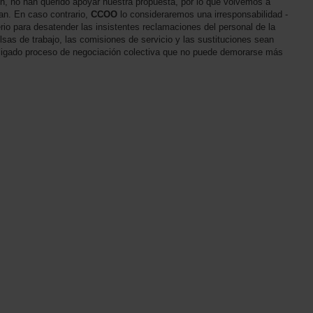
ión, no han querido apoyar nuestra propuesta, por lo que volvemos a
an. En caso contrario,
CCOO
lo consideraremos una irresponsabilidad -
rio para desatender las insistentes reclamaciones del personal de la
lsas de trabajo, las comisiones de servicio y las sustituciones sean
obligado proceso de negociación colectiva que no puede demorarse más