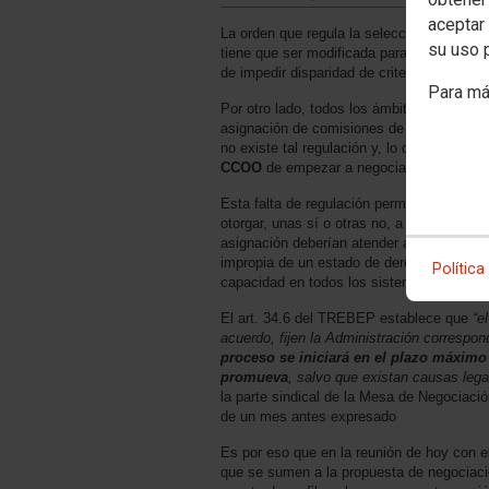
aceptar 
La orden que regula la selección, nombrami
su uso 
tiene que ser modificada para dar solució
de impedir disparidad de criterios en su ap
Para má
Por otro lado, todos los ámbitos territoria
asignación de comisiones de servicio y sus
no existe tal regulación y, lo que es más 
CCOO
de empezar a negociarla
Esta falta de regulación permite gran cant
otorgar, unas sí o otras no, a libre albedrí
asignación deberían atender a criterios ob
impropia de un estado de derecho en el que
Política
capacidad en todos los sistemas de provis
El art. 34.6 del TREBEP establece que
“el
acuerdo, fijen la Administración correspon
proceso se iniciará en el plazo máximo
promueva
, salvo que existan causas lega
la parte sindical de la Mesa de Negociaci
de un mes antes expresado
Es por eso que en la reunión de hoy con el
que se sumen a la propuesta de negociac