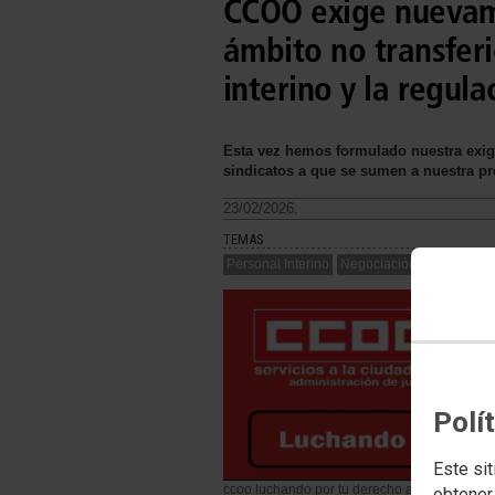
CCOO exige nuevame
ámbito no transferi
interino y la regula
Esta vez hemos formulado nuestra exige
sindicatos a que se sumen a nuestra pr
23/02/2026.
TEMAS
Personal Interino
Negociación
Comisiones
Polí
Este sit
ccoo luchando por tu derecho a la movilidad 
obtener