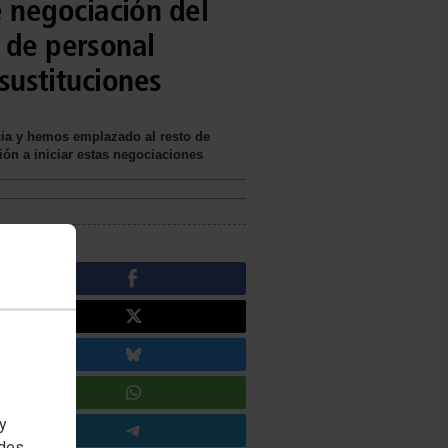
 negociación del
n de personal
 sustituciones
cia y hemos emplazado al resto de
ón a iniciar estas negociaciones
 y
edes