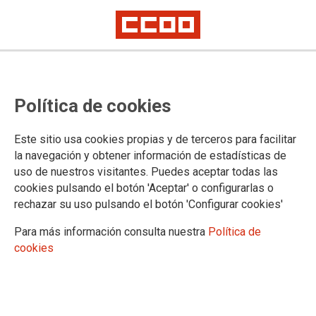
Mesa de Formación del ámbito no
Política de cookies
transferido: CCOO defiende el
derecho a la formación frente a la
Este sitio usa cookies propias y de terceros para facilitar
precariedad presupuestaria de la
la navegación y obtener información de estadísticas de
uso de nuestros visitantes. Puedes aceptar todas las
Administración de Justicia
cookies pulsando el botón 'Aceptar' o configurarlas o
rechazar su uso pulsando el botón 'Configurar cookies'
Aunque CCOO no ha suscrito la implementación de la Ley Orgánica
1/2025 en los términos de “paz social” asumidos por otras
Para más información consulta nuestra
Política de
organizaciones sindicales, hemos participado activamente en esta mesa
con el objetivo de paliar el periodo transitorio de adaptación mediante
cookies
acciones formativas y mejoras que repercutan directamente en los
derechos del personal
Hemos exigido a este Ministerio una formación ágil, eficaz, actualizada y
accesible, en el actual contexto: las nuevas exigencias normativas están
plenamente en vigor desde el 1 de enero de 2026; se prevé la retirada
definitiva de Minerva; existen diez procesos selectivos abiertos con