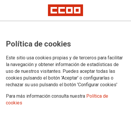
Convocatoria de bolsa
Política de cookies
extraordinaria de Letradas
sustitutas y Letrados sustitutos de
Este sitio usa cookies propias y de terceros para facilitar
la Administración de Justicia en
la navegación y obtener información de estadísticas de
uso de nuestros visitantes. Puedes aceptar todas las
Huelva
cookies pulsando el botón 'Aceptar' o configurarlas o
rechazar su uso pulsando el botón 'Configurar cookies'
Publicado en la
página web del Ministerio de Justicia
Para más información consulta nuestra
Política de
cookies
03/03/2026.
TEMAS
Comisiones de Servicio/Sustituciones
Letrados de la Adm. de Justicia