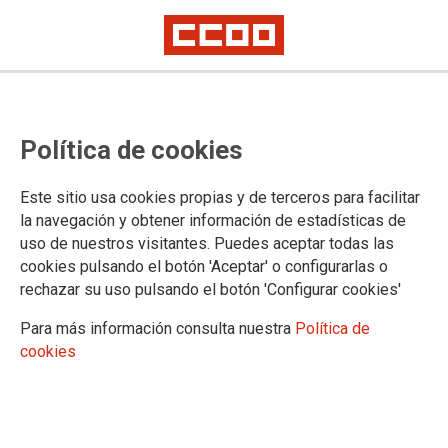
Proceso selectivo de Facultativos
Política de cookies
del INTCF, acceso libre (Orden
PJC/1525/2024): relación de
Este sitio usa cookies propias y de terceros para facilitar
personas aprobadas, especialidad
la navegación y obtener información de estadísticas de
uso de nuestros visitantes. Puedes aceptar todas las
Biología
cookies pulsando el botón 'Aceptar' o configurarlas o
rechazar su uso pulsando el botón 'Configurar cookies'
Publicado en la
página web del Ministerio de Justicia
Para más información consulta nuestra
Política de
cookies
09/03/2026.
TEMAS
Cuerpos Especiales
Oposiciones