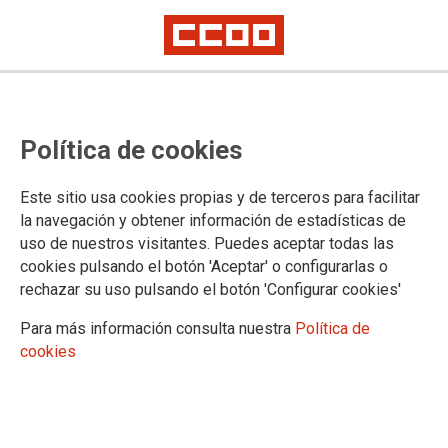
El Ministerio de Justicia atiende la
Política de cookies
reclamación de CCOO y publica la
oferta de destinos del proceso
Este sitio usa cookies propias y de terceros para facilitar
selectivo de Médicos Forenses
la navegación y obtener información de estadísticas de
uso de nuestros visitantes. Puedes aceptar todas las
(ámbito no transferido) tras la
cookies pulsando el botón 'Aceptar' o configurarlas o
resolución del concurso de
rechazar su uso pulsando el botón 'Configurar cookies'
traslado
Para más información consulta nuestra
Política de
cookies
Publicado en la
página web del Ministerio de Justicia
13/03/2026.