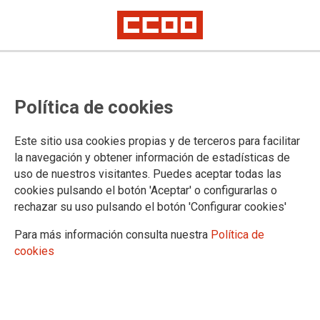
Proceso selectivo de Auxilio
Política de cookies
Judicial, estabilización, concurso
oposición (Orden JUS/1327/2022):
Este sitio usa cookies propias y de terceros para facilitar
listado complementario de 12 de
la navegación y obtener información de estadísticas de
uso de nuestros visitantes. Puedes aceptar todas las
marzo
cookies pulsando el botón 'Aceptar' o configurarlas o
rechazar su uso pulsando el botón 'Configurar cookies'
Publicado en la página web del Ministerio de Justicia
Para más información consulta nuestra
Política de
cookies
13/03/2026.
TEMAS
Oposiciones