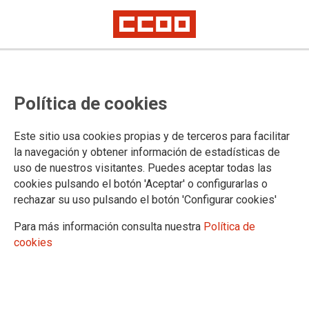
Proceso selectivo de Facultativos
Política de cookies
del INTCF, acceso libre (Orden
PJC/1525/2024): relación de
Este sitio usa cookies propias y de terceros para facilitar
personas aprobadas, especialidad
la navegación y obtener información de estadísticas de
uso de nuestros visitantes. Puedes aceptar todas las
química y drogas
cookies pulsando el botón 'Aceptar' o configurarlas o
rechazar su uso pulsando el botón 'Configurar cookies'
Publicado en la página web del Ministerio de Justicia
Para más información consulta nuestra
Política de
cookies
13/03/2026.
TEMAS
Cuerpos Especiales
Oposiciones