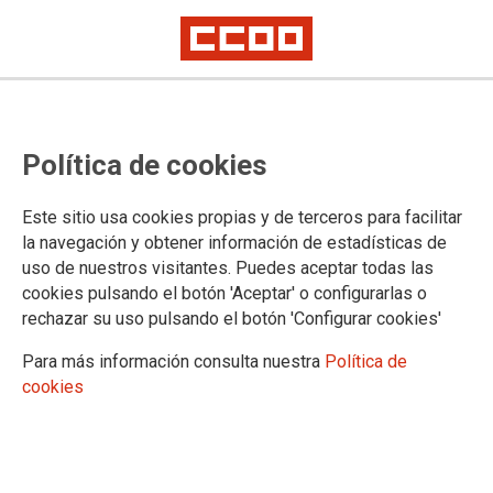
FINALMENT EL DEPARTAMENT HA
Política de cookies
COMUNICAT QUE NO PUBLICARÀ
AVUI EL LLISTAT DE VALORACIONS
Este sitio usa cookies propias y de terceros para facilitar
DE PRODUCTIVITAT
la navegación y obtener información de estadísticas de
uso de nuestros visitantes. Puedes aceptar todas las
A darrera hora de la tarda el Departament ha enviat un correu electrònic a
cookies pulsando el botón 'Aceptar' o configurarlas o
CCOO on explicava que es publicarà "previsiblement" demà dia 19 de
rechazar su uso pulsando el botón 'Configurar cookies'
març
Para más información consulta nuestra
Política de
18/03/2026.
cookies
TEMAS
Retribuciones