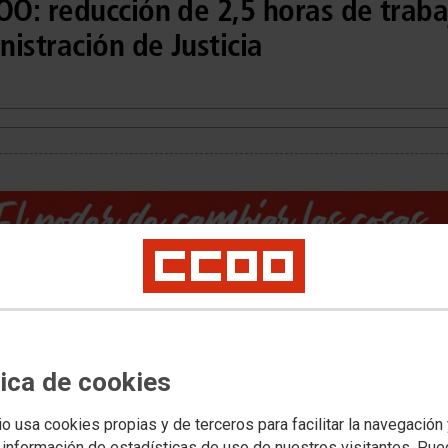
O: reducción de 2,5 horas de traba
istración de Justicia
vilizaciones
aplicación inmediata de la jornada laboral de 35 horas semanales una vez que
tica de cookies
a AGE con Función Pública para esta reducción de 37,5 a 35 horas de trabajo
io usa cookies propias y de terceros para facilitar la navegación
a Administración de Justicia toda vez que el art. 502.2 de la LOPJ establece
 semanal será igual a la establecida para la Administración General del
 información de estadísticas de uso de nuestros visitantes. Pu