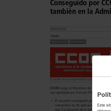
Conseguido por CCO
también en la Admin
30/03/2026.
TEMAS
Negociación
Calendario
El poder de la negociación colectiva y las mo
CCOO
exige al Ministerio de Justicia la 
sea aprobada por Función Pública
Polí
El acuerdo conseguido por
CCOO
en l
Este sit
semanales es de aplicación directa a l
que
“La duración de la jornada general
obtener