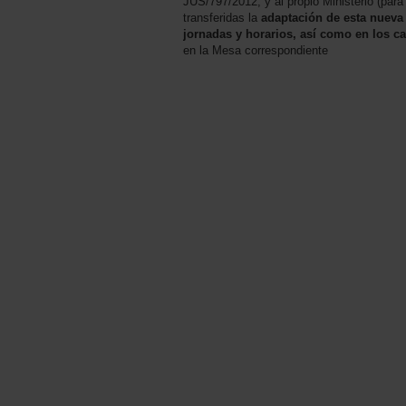
JUS/797/2012, y al propio Ministerio (par
transferidas la
adaptación de esta nueva 
jornadas y horarios, así como en los ca
en la Mesa correspondiente