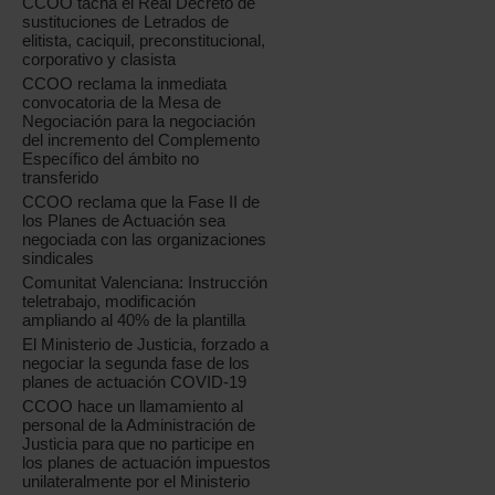
CCOO tacha el Real Decreto de
sustituciones de Letrados de
elitista, caciquil, preconstitucional,
corporativo y clasista
CCOO reclama la inmediata
convocatoria de la Mesa de
Negociación para la negociación
del incremento del Complemento
Específico del ámbito no
transferido
CCOO reclama que la Fase II de
los Planes de Actuación sea
negociada con las organizaciones
sindicales
Comunitat Valenciana: Instrucción
teletrabajo, modificación
ampliando al 40% de la plantilla
El Ministerio de Justicia, forzado a
negociar la segunda fase de los
planes de actuación COVID-19
CCOO hace un llamamiento al
personal de la Administración de
Justicia para que no participe en
los planes de actuación impuestos
unilateralmente por el Ministerio