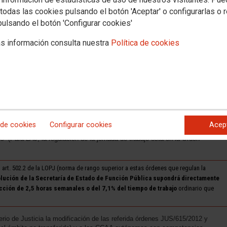
todas las cookies pulsando el botón 'Aceptar' o configurarlas o 
pulsando el botón 'Configurar cookies'
uerdo Marco para una Administración del siglo XXI” negociado y
spaña, acuerdo que no firmaron otros sindicatos de la Mesa General d
no pueden (o no deberían) apuntarse el tanto de este importantísimo
s información consulta nuestra
Política de cookies
stado de Función Pública modificará la Resolución general de jornadas y
tando la nueva jornada laboral de
35 horas semanales de trabajo efectivo d
e a 1533 horas anuales
regula la duración de la jornada general de trabajo en cómputo anual
nistración de Justicia de todos los ámbitos
(transferidos y no transferidos)
La duración mínima de la jornada de trabajo en la Administración de Justicia
 de cookies
Configurar cookies
Acep
anales de trabajo efectivo de promedio en cómputo anual, equivalente a mil
s” (Para LAJ, la regulación de la jornada de trabajo está en la Orden
 art. 502.2 de la LOPJ (norma de rango superior a estas órdenes que regulan la
olución de la Secretaría de Estado de Función Pública supondrá directamente
ucción de 2,5 horas semanales o del 7,1% del tiempo de trabajo
ordinario que
rio de Justicia la modificación de las referida órdenes JUS/615/2012 y