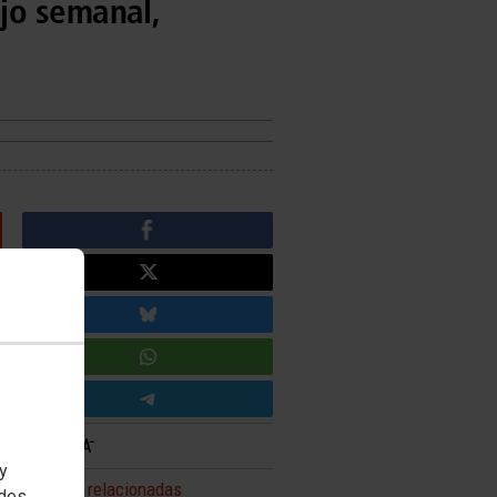
jo semanal,
 y
Noticias relacionadas
edes