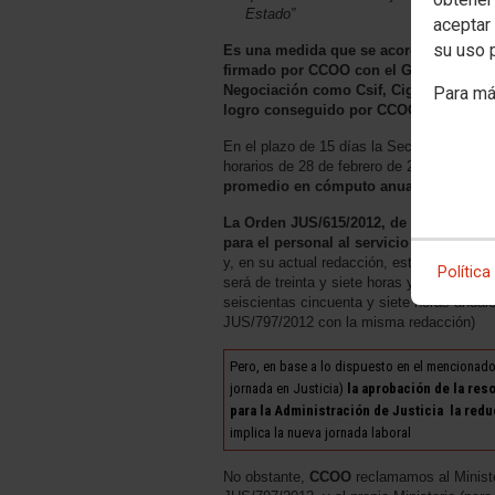
Estado”
aceptar 
su uso 
Es una medida que se acordó en el “Ac
firmado por CCOO con el Gobierno de E
Negociación como Csif, Cig y Ela, que 
Para má
logro conseguido por CCOO
En el plazo de 15 días la Secretaría de E
horarios de 28 de febrero de 2019, implan
promedio en cómputo anual, equivalent
La Orden JUS/615/2012, de 1 de marzo, 
para el personal al servicio de la Admi
y, en su actual redacción, establece que “
Política
será de treinta y siete horas y media sem
seiscientas cincuenta y siete horas anuale
JUS/797/2012 con la misma redacción)
Pero, en base a lo dispuesto en el mencionado
jornada en Justicia)
la aprobación de la res
para la Administración de Justicia la red
implica la nueva jornada laboral
No obstante,
CCOO
reclamamos al Ministe