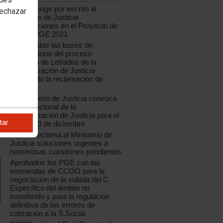
CCOO exige por escrito al
rechazar
Ministerio de Justicia
modificaciones en el Proyecto de
e
Ley de PGE 2021
Modificadas las bases de
convocatoria del proceso
selectivo de Letrados de la
Administración de Justicia
e
aceptando la reclamación de
CCOO
El Ministerio de Justicia convoca
Mesa Sectorial de la
Administración de Justicia para el
tar
jueves 10 de diciembre
CCOO reclama al Ministerio de
Justicia soluciones urgentes a
numerosas cuestiones pendientes
Aprobados los PGE con las
enmiendas de CCOO para la
negociación de la subida del C.
Específico del ámbito no
transferido y para la regulación
definitiva de los errores de
cotización a la S.Social