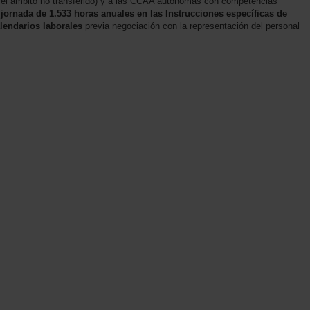
a el ámbito no transferido) y a las CCAA autónomas con competencias
jornada de 1.533 horas anuales en las Instrucciones específicas de
lendarios laborales
previa negociación con la representación del personal