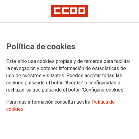
Ámbito no transferido: a instancia
Política de cookies
nuestra, CCOO se reúne con la
secretaria de gobierno de la
Este sitio usa cookies propias y de terceros para facilitar
Audiencia Nacional, exigiendo
la navegación y obtener información de estadísticas de
uso de nuestros visitantes. Puedes aceptar todas las
respeto a todos los derechos de
cookies pulsando el botón 'Aceptar' o configurarlas o
todo el personal de la misma, de
rechazar su uso pulsando el botón 'Configurar cookies'
la igualdad de trato, y de la
Para más información consulta nuestra
Política de
cookies
cobertura inmediata de todas las
plazas sin cubrir actualmente