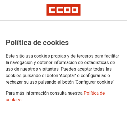
Proceso selectivo de Facultativos
Política de cookies
del INTCF, promoción interna:
puntuación provisional de la fase
Este sitio usa cookies propias y de terceros para facilitar
de méritos
la navegación y obtener información de estadísticas de
uso de nuestros visitantes. Puedes aceptar todas las
cookies pulsando el botón 'Aceptar' o configurarlas o
Publicado en la página web del Ministerio de Justicia
rechazar su uso pulsando el botón 'Configurar cookies'
16/04/2026.
Para más información consulta nuestra
Política de
TEMAS
cookies
Cuerpos Especiales
Oposiciones