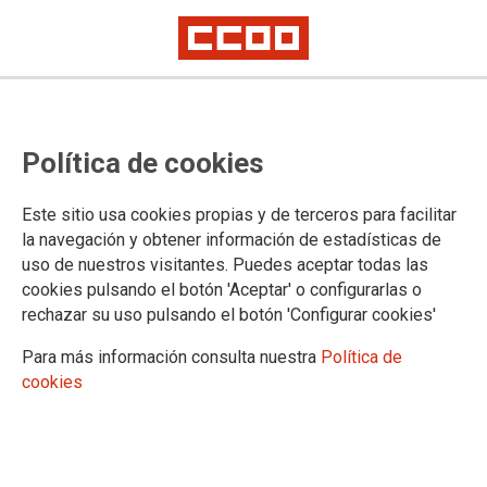
Proceso selectivo de Técnicos
Política de cookies
Especialistas del INTCF, acceso
libre y promoción interna (Orden
Este sitio usa cookies propias y de terceros para facilitar
PJC/1445/2024): comunicación del
la navegación y obtener información de estadísticas de
uso de nuestros visitantes. Puedes aceptar todas las
CEJ sobre la fecha del comienzo
cookies pulsando el botón 'Aceptar' o configurarlas o
de las prácticas tuteladas
rechazar su uso pulsando el botón 'Configurar cookies'
Para más información consulta nuestra
Política de
cookies
Publicado en la página web del Ministerio de Justicia
17/04/2026.
TEMAS
Cuerpos Especiales
Oposiciones